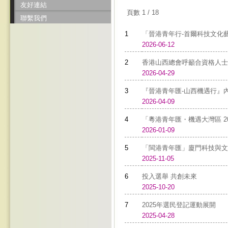
友好連結
頁數 1 / 18
聯繫我們
1
「晉港青年行-首爾科技文化藝
2026-06-12
2
香港山西總會呼籲合資格人士
2026-04-29
3
『晉港青年匯-山西機遇行』內
2026-04-09
4
「粵港青年匯・機遇大灣區 20
2026-01-09
5
「閩港青年匯」廈門科技與文化
2025-11-05
6
投入選舉 共創未來
2025-10-20
7
2025年選民登記運動展開
2025-04-28