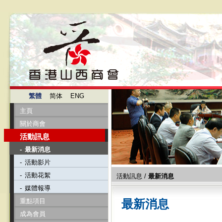
繁體
简体
ENG
主頁
關於商會
活動訊息
-
最新消息
-
活動影片
-
活動花絮
活動訊息
/
最新消息
-
媒體報導
重點項目
最新消息
成為會員