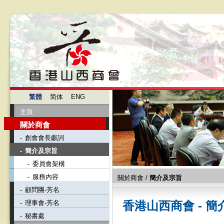
繁體
简体
ENG
主頁
關於商會
-
創會會長獻詞
-
簡介及宗旨
-
委員會架構
-
服務內容
關於商會
/
簡介及宗旨
-
顧問團-芳名
-
理事會-芳名
香港山西商會 - 
-
秘書處