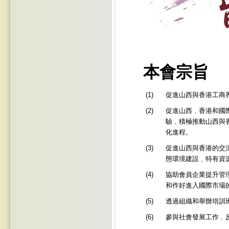
本會宗旨
(1)
促進山西與香港工商
(2)
促進山西﹑香港和國
驗﹐積極推動山西與
化進程。
(3)
促進山西與香港的交
態環境建設﹑特有資
(4)
協助會員企業提升管
和作好進入國際市場
(5)
透過組織和舉辦培訓
(6)
參與社會發展工作﹐