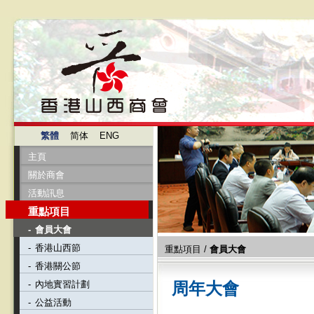
繁體
简体
ENG
主頁
關於商會
活動訊息
重點項目
-
會員大會
-
香港山西節
重點項目
/
會員大會
-
香港關公節
-
內地實習計劃
周年大會
-
公益活動