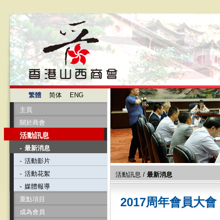
繁體
简体
ENG
主頁
關於商會
活動訊息
-
最新消息
-
活動影片
-
活動花絮
活動訊息
/
最新消息
-
媒體報導
重點項目
2017周年會員大會
成為會員