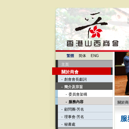
繁體
简体
ENG
主頁
關於商會
-
創會會長獻詞
-
簡介及宗旨
-
委員會架構
-
服務內容
關於商
-
顧問團-芳名
-
理事會-芳名
服
-
秘書處