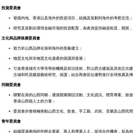
投資委員會
發掘內地、香港以及海外的投資項目，組織及策劃到海外的考察交流；
研究及策劃在環球金融市場的投資配置，為會員提供融資租賃，期貨，
文化與品牌推廣委員會
致力於山西品牌在港和海外的形象建立；
物質文化與非物質文化遺產的保護與發展；
引進香港城市大學等學術機構及前沿技術，對山西古建築及其依託古建
古城和民居建築藝術研究、保護；結合商會區位優勢進行全球推廣及傳
同鄉委員會
聯繫在港的山西同鄉，通過開展聯誼活動、文化資訊、體育專案、旅遊
香港山西籍人士的力量；
委員會亦會積極推動山西文化、飲食、手工藝、武術、音樂及山西民間
青年委員會
組織晉港兩地的年輕企業家、商人和專業人士，提供合作機會，並為他