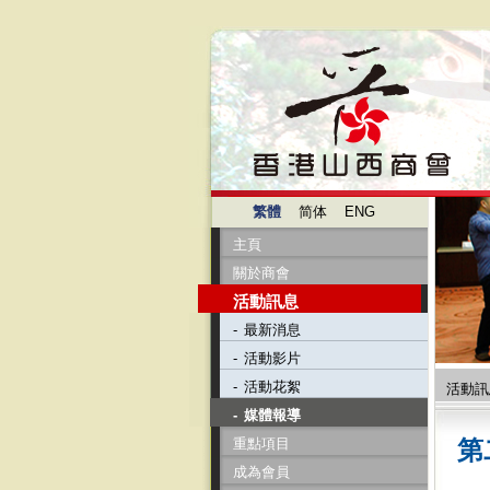
繁體
简体
ENG
主頁
關於商會
活動訊息
-
最新消息
-
活動影片
-
活動花絮
活動訊
-
媒體報導
重點項目
第
成為會員