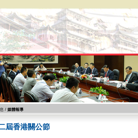
息
/
媒體報導
二屆香港關公節