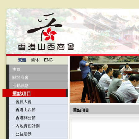
繁體
简体
ENG
主頁
關於商會
活動訊息
重點項目
-
會員大會
-
香港山西節
重點項目
-
香港關公節
-
內地實習計劃
-
公益活動