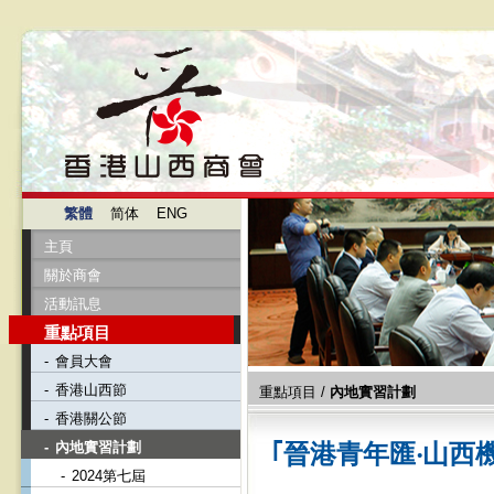
繁體
简体
ENG
主頁
關於商會
活動訊息
重點項目
-
會員大會
-
香港山西節
重點項目
/
內地實習計劃
-
香港關公節
-
內地實習計劃
｢晉港青年匯‧山西
-
2024第七屆