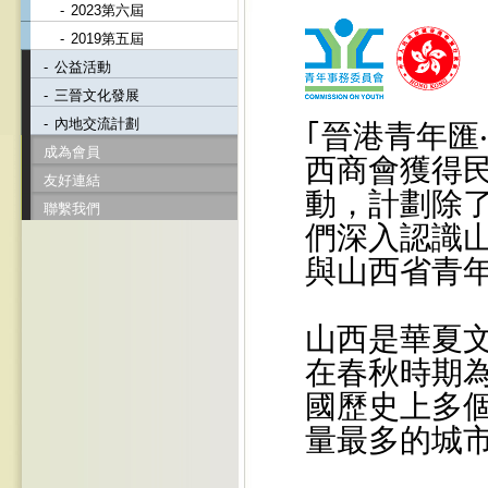
-
2023第六屆
-
2019第五屆
-
公益活動
-
三晉文化發展
-
內地交流計劃
｢晉港青年匯
成為會員
西商會獲得
友好連結
動，計劃除
聯繫我們
們深入認識
與山西省青
山西是華夏
在春秋時期為
國歷史上多
量最多的城