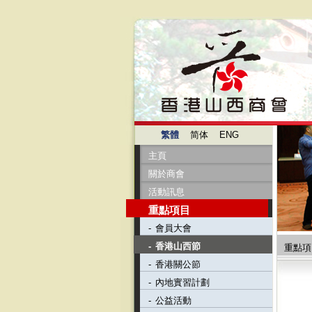
繁體
简体
ENG
主頁
關於商會
活動訊息
重點項目
-
會員大會
-
香港山西節
重點項
-
香港關公節
-
內地實習計劃
-
公益活動